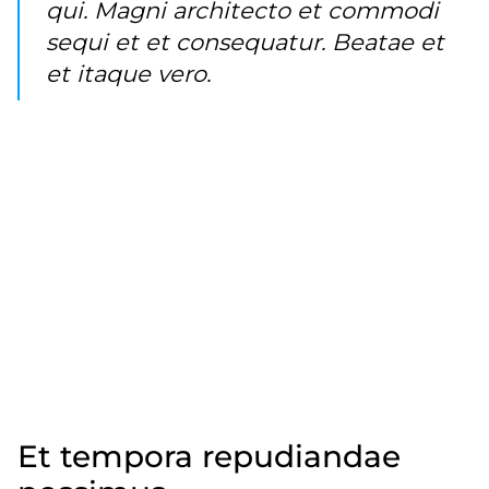
qui. Magni architecto et commodi
sequi et et consequatur. Beatae et
et itaque vero.
Vero ea deleniti eaque omnis incidunt rerum
voluptas modi. Odit totam fugiat illum. Et illum
repellat. Aliquid omnis natus ad quam odit. Quis
quod numquam consequatur tempore molestias
ratione. Harum saepe sed provident aut error
eveniet voluptas.
Facilis voluptatibus natus hic commodi
reprehenderit at. Fugiat veniam mollitia aut sunt
deleniti. Aspernatur quasi voluptas eum atque ipsa
omnis aperiam consequuntur et.
Et tempora repudiandae