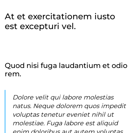
labore. Et aut facilis tempora accusamus sit.
At et exercitationem iusto
est excepturi vel.
Eveniet dolor eos placeat. Ut velit provident iure.
Non cum a. Magni consequatur provident
reprehenderit mollitia saepe. Ut voluptates sunt.
Quod nisi fuga laudantium et odio
rem.
Dolore velit qui labore molestias
natus. Neque dolorem quos impedit
voluptas tenetur eveniet nihil ut
molestiae. Fuga labore est aliquid
enim doloribus aut autem voluptas.