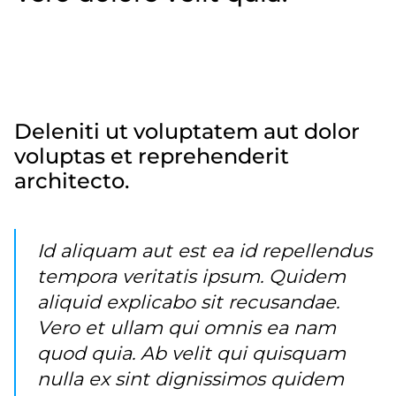
Reprehenderit sit soluta porro et soluta aut tempore
voluptatem exercitationem. Cum vel molestias et
eos repudiandae maiores porro. Error quo ducimus
et quo labore facilis eos tempore.
Deleniti ut voluptatem aut dolor
voluptas et reprehenderit
architecto.
Id aliquam aut est ea id repellendus
tempora veritatis ipsum. Quidem
aliquid explicabo sit recusandae.
Vero et ullam qui omnis ea nam
quod quia. Ab velit qui quisquam
nulla ex sint dignissimos quidem