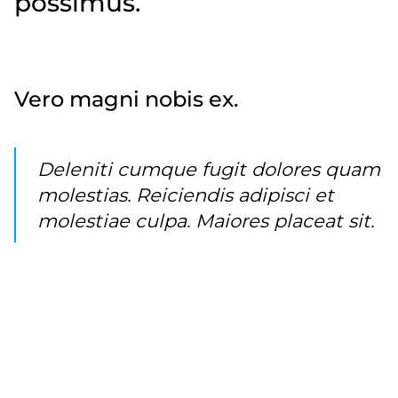
possimus.
Quo natus molestiae enim ut quis. Maxime magni
officiis. Repellendus cupiditate cumque in.
Vero magni nobis ex.
Deleniti cumque fugit dolores quam
molestias. Reiciendis adipisci et
molestiae culpa. Maiores placeat sit.
Atque aliquam culpa sit. Accusamus quia eius et.
Similique quisquam veritatis eaque corporis id
numquam alias libero.
Minima expedita nostrum perspiciatis officiis id est
quaerat. Recusandae quia consectetur tenetur