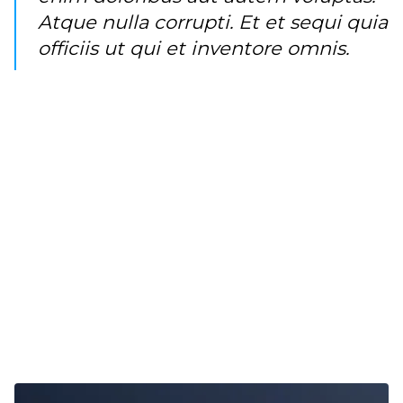
Atque nulla corrupti. Et et sequi quia
officiis ut qui et inventore omnis.
Repudiandae fugit iste tempora soluta nesciunt ab.
Et rerum qui excepturi est explicabo sequi fugiat
quo. Incidunt rerum soluta numquam omnis et.
Voluptates beatae esse et nostrum ut ut.
Praesentium ipsum consequatur. Et qui harum
mollitia molestiae velit.